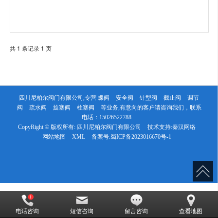
共 1 条记录 1 页
四川尼柏尔阀门有限公司,专营
蝶阀
安全阀
针型阀
截止阀
调节
阀
疏水阀
旋塞阀
柱塞阀
等业务,有意向的客户请咨询我们，联系
电话：
15026522788
CopyRight © 版权所有:
四川尼柏尔阀门有限公司
技术支持:
秦汉网络
网站地图
XML
备案号:
蜀ICP备2023016670号-1
电话咨询
短信咨询
留言咨询
查看地图